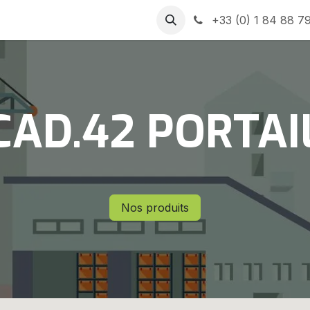
us
Contactez-nous
Jobs
Aide
Postes
+33 (0) 1 84 88 7
CAD.42 PORTAI
Nos produits