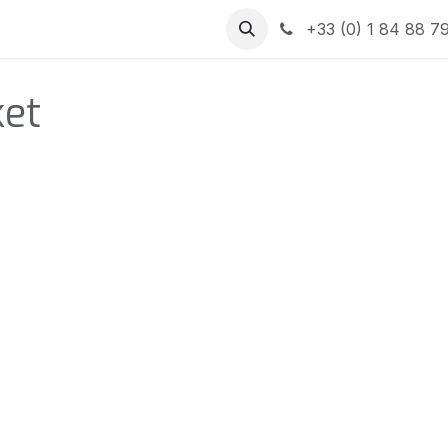
us
Contactez-nous
Jobs
Aide
Postes
+33 (0) 1 84 88 7
ket