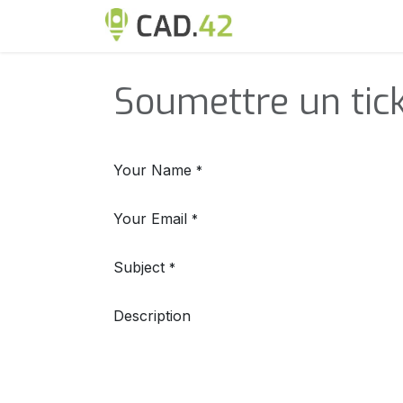
Se rendre au contenu
Accueil
Rendez-vo
Soumettre un tic
Your Name
*
Your Email
*
Subject
*
Description